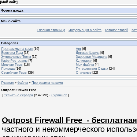
[
Мой сайт
]
Форма входа
Меню сайта
Главная страница
Информация о сайте
Каталог статей
Кат
Categories
Программы на комп
[19]
Арт
[6]
Времена Года
[13]
Детские Школа
[9]
Журнальные Темы
[12]
Здоровье Медицина
[6]
Кафе Рестораны
[7]
Кулинария
[6]
Модные Темы
[16]
Мои файлы
[4]
Природа
[16]
Путешествия Отдых
[24]
Семейные Темы
[39]
Стильные
[22]
Главная
»
Файлы
»
Программы на комп
Outpost Firewall Free
[
Скачать с сервера
(2.47 Mb) ·
Скриншот
]
Outpost Firewall Free
- бесплатная
частного и некоммерческого испол