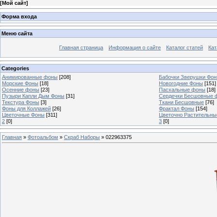
[
Мой сайт
]
Форма входа
Меню сайта
Главная страница
Информация о сайте
Каталог статей
Кат
Categories
Анимированные фоны
[208]
Бабочки Зверушки Фо
Морские Фоны
[18]
Новогодние Фоны
[151]
Осенние фоны
[23]
Пасхальные фоны
[18]
Пузыри Капли Дым Фоны
[31]
Сердечки Бесшовные 
Текстура Фоны
[3]
Ткани Бесшовные
[76]
Фоны для Коллажей
[26]
Фрактал Фоны
[154]
Цветочные Фоны
[311]
Цветочно Растительн
2
[0]
3
[0]
Главная
»
Фотоальбом
»
Скраб Наборы
» 022963375