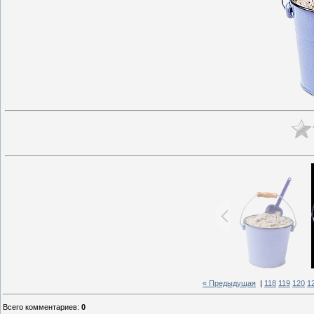
« Предыдущая
|
118
119
120
1
Всего комментариев
:
0