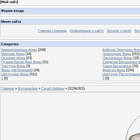
[
Мой сайт
]
Форма входа
Меню сайта
Главная страница
Информация о сайте
Каталог статей
Кат
Categories
Анимированные фоны
[208]
Бабочки Зверушки Фо
Морские Фоны
[18]
Новогодние Фоны
[151]
Осенние фоны
[23]
Пасхальные фоны
[18]
Пузыри Капли Дым Фоны
[31]
Сердечки Бесшовные 
Текстура Фоны
[3]
Ткани Бесшовные
[76]
Фоны для Коллажей
[26]
Фрактал Фоны
[154]
Цветочные Фоны
[311]
Цветочно Растительн
2
[0]
3
[0]
Главная
»
Фотоальбом
»
Скраб Наборы
» 022963531.