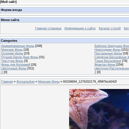
[
Мой сайт
]
Форма входа
Меню сайта
Главная страница
Информация о сайте
Каталог статей
Кат
Categories
Анимированные фоны
[208]
Бабочки Зверушки Фо
Морские Фоны
[18]
Новогодние Фоны
[151]
Осенние фоны
[23]
Пасхальные фоны
[18]
Пузыри Капли Дым Фоны
[31]
Сердечки Бесшовные 
Текстура Фоны
[3]
Ткани Бесшовные
[76]
Фоны для Коллажей
[26]
Фрактал Фоны
[154]
Цветочные Фоны
[311]
Цветочно Растительн
2
[0]
3
[0]
Главная
»
Фотоальбом
»
Морские Фоны
» 60158694_1276202179_4f987bcb042f