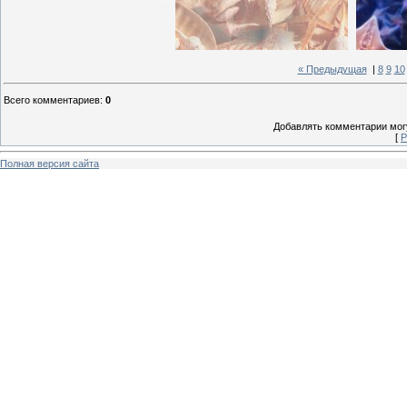
« Предыдущая
|
8
9
10
Всего комментариев
:
0
Добавлять комментарии могу
[
Р
Полная версия сайта