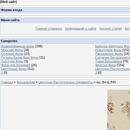
[
Мой сайт
]
Форма входа
Меню сайта
Главная страница
Информация о сайте
Каталог статей
Кат
Categories
Анимированные фоны
[208]
Бабочки Зверушки Фо
Морские Фоны
[18]
Новогодние Фоны
[151]
Осенние фоны
[23]
Пасхальные фоны
[18]
Пузыри Капли Дым Фоны
[31]
Сердечки Бесшовные 
Текстура Фоны
[3]
Ткани Бесшовные
[76]
Фоны для Коллажей
[26]
Фрактал Фоны
[154]
Цветочные Фоны
[311]
Цветочно Растительн
2
[0]
3
[0]
Главная
»
Фотоальбом
»
Цветочно Растительные Орнаменты
» wp_floral_840