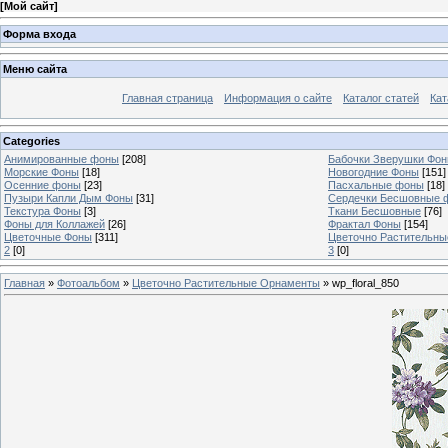
[
Мой сайт
]
Форма входа
Меню сайта
Главная страница
Информация о сайте
Каталог статей
Кат
Categories
Анимированные фоны
[208]
Бабочки Зверушки Фо
Морские Фоны
[18]
Новогодние Фоны
[151]
Осенние фоны
[23]
Пасхальные фоны
[18]
Пузыри Капли Дым Фоны
[31]
Сердечки Бесшовные 
Текстура Фоны
[3]
Ткани Бесшовные
[76]
Фоны для Коллажей
[26]
Фрактал Фоны
[154]
Цветочные Фоны
[311]
Цветочно Растительн
2
[0]
3
[0]
Главная
»
Фотоальбом
»
Цветочно Растительные Орнаменты
» wp_floral_850