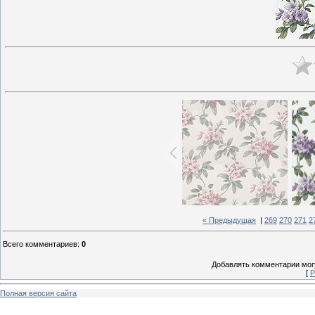
« Предыдущая
|
269
270
271
2
Всего комментариев
:
0
Добавлять комментарии могу
[
Р
Полная версия сайта