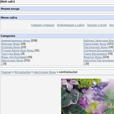
[
Мой сайт
]
Форма входа
Меню сайта
Главная страница
Информация о сайте
Каталог статей
Кат
Categories
Анимированные фоны
[208]
Бабочки Зверушки Фо
Морские Фоны
[18]
Новогодние Фоны
[151]
Осенние фоны
[23]
Пасхальные фоны
[18]
Пузыри Капли Дым Фоны
[31]
Сердечки Бесшовные 
Текстура Фоны
[3]
Ткани Бесшовные
[76]
Фоны для Коллажей
[26]
Фрактал Фоны
[154]
Цветочные Фоны
[311]
Цветочно Растительн
2
[0]
3
[0]
Главная
»
Фотоальбом
»
Цветочные Фоны
» ede84a0aa3a6