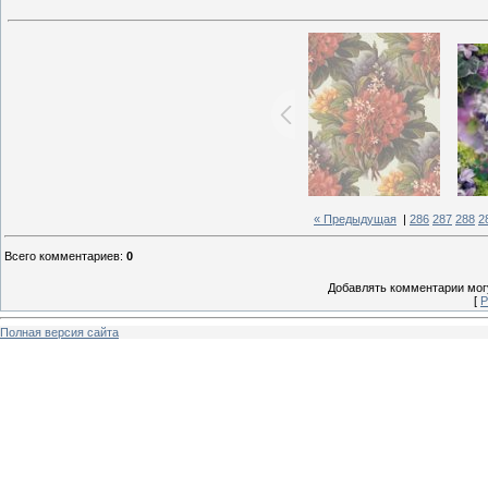
« Предыдущая
|
286
287
288
2
Всего комментариев
:
0
Добавлять комментарии могу
[
Р
Полная версия сайта