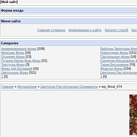
[
Мой сайт
]
Форма входа
Меню сайта
Главная страница
Информация о сайте
Каталог статей
Кат
Categories
Анимированные фоны
[208]
Бабочки Зверушки Фо
Морские Фоны
[18]
Новогодние Фоны
[151]
Осенние фоны
[23]
Пасхальные фоны
[18]
Пузыри Капли Дым Фоны
[31]
Сердечки Бесшовные 
Текстура Фоны
[3]
Ткани Бесшовные
[76]
Фоны для Коллажей
[26]
Фрактал Фоны
[154]
Цветочные Фоны
[311]
Цветочно Растительн
2
[0]
3
[0]
Главная
»
Фотоальбом
»
Цветочно Растительные Орнаменты
» wp_floral_474